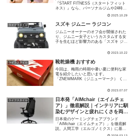
『START FITNESS（スタートフィット
ネス）』なら、パーソナルジムや24時間
ジム、ヨガ・ピラティスまで幅広い施設
2025.10.29
をエリア・料金で比較。初心者も安心、
お祝い金特典ありの日本唯一のジム検索
スズキ ジムニー ラジコン
ライフスタイル
サービス。
ジムニーオーナーのオフ会が開催された
り、ジムニー女子というカスタムする女
子を生むほど影響力のある「スズキ ジム
ニー」実車とは別ですが、ジムニー関連
のアイテムが発売されます。
2023.10.22
RAYWOOD（レイウッド）から発売され
る「スズキ ジムニー 1/1...
靴乾燥機 おすすめ
ライフスタイル
今回は、梅雨の時期や暑い夏に便利な家
電を紹介したいと思います。
「ZNEWMARK（ジニューマーク） くつ
乾燥機」というシューズドライヤーで
す。スニーカー・革靴・ブーツなどの湿
2023.07.07
気を取って、乾燥・除菌・消臭をしてく
れる靴乾燥機。使い方は簡単で、...
日本発「AIMchair（エイムチェ
ライフスタイル
ア）」徹底解説｜インテリアに馴
染むデザインと疲れにくさを両立
した次世代ゲーミングチェアの魅
日本発のゲーミングチェアブランド
力
「AIMchair（エイムチェア）」を徹底解
説。人間工学（エルゴノミクス）に基づ
いた疲れにくい設計と、インテリアに馴
2026.03.13