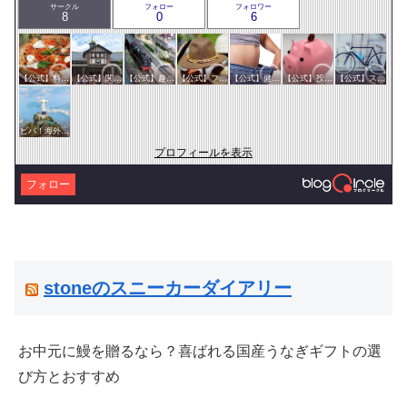
サークル
フォロー
フォロワー
8
0
6
【公式】料理・グルメサークル
【公式】関東サークル
【公式】趣味サークル
【公式】ファッション・美容サークル
【公式】健康・医療サークル
【公式】投資・マネーサークル
【公式】スポーツ・アウトドアサークル
ビバ！海外生活
プロフィールを表示
フォロー
stoneのスニーカーダイアリー
お中元に鰻を贈るなら？喜ばれる国産うなぎギフトの選
び方とおすすめ