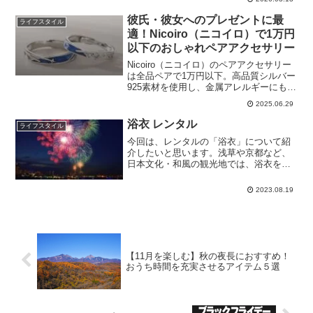
染む洗練されたデザインを両立。デスク
ワークや長時間プレイを快適にする機能
彼氏・彼女へのプレゼントに最
ライフスタイル
や素材の魅力を分かりやすく紹介しま
適！Nicoiro（ニコイロ）で1万円
す。
以下のおしゃれペアアクセサリー
Nicoiro（ニコイロ）のペアアクセサリー
は全品ペアで1万円以下。高品質シルバー
925素材を使用し、金属アレルギーにも対
応。プレゼントに最適な専用ギフト付属
2025.06.29
で、2日以内発送も可能です。
浴衣 レンタル
ライフスタイル
今回は、レンタルの「浴衣」について紹
介したいと思います。浅草や京都など、
日本文化・和風の観光地では、浴衣を着
て観光すれば、気分も上がって、映える
写真が撮れるので人気です。観光地で
2023.08.19
は、レンタル浴衣が気軽で安く楽しめる
のでおすすめです。おすすめ...
【11月を楽しむ】秋の夜長におすすめ！
おうち時間を充実させるアイテム５選