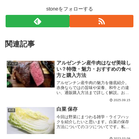
stoneをフォローする
関連記事
アルゼンチン産牛肉はなぜ美味し
グルメ
い？特徴・魅力・おすすめの食べ
方と購入方法
アルゼンチン産牛肉の魅力を徹底紹介。
赤身ならではの旨味や栄養、和牛との違
い、通販購入方法まで詳しく解説。おす
すめ専門店DON ROSSIも紹介します。
2025.09.15
白菜 保存
料理
今回は野菜にまつわる雑学・ライフハッ
クを紹介したいと思います。白菜の保存
方法についてのコツについてです。私も
ネットでこの保存方法見つけてから、実
際にやって白菜を長持ちさせられるよう
2023.03.09