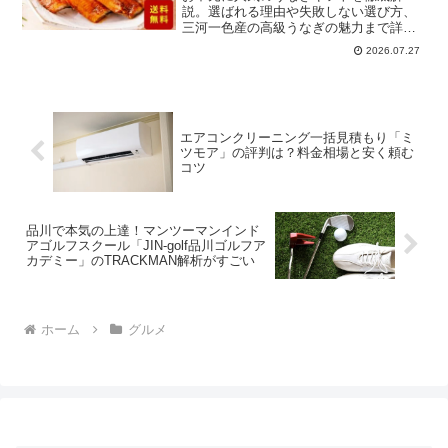
説。選ばれる理由や失敗しない選び方、
三河一色産の高級うなぎの魅力まで詳し
く紹介。贈って喜ばれるグルメギフトを
2026.07.27
探している方に最適なガイドです。
エアコンクリーニング一括見積もり「ミ
ツモア」の評判は？料金相場と安く頼む
コツ
品川で本気の上達！マンツーマンインド
アゴルフスクール「JIN-golf品川ゴルフア
カデミー」のTRACKMAN解析がすごい
ホーム
グルメ