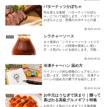
になりました。結論から言うと、白菜を
長持ちさせる保管方法は「...
バターナッツかぼちゃ
料理
旬を迎える食材「バターナッツかぼち
ゃ」について紹介します。バターナッツ
かぼちゃとは、普通のカボチャとの違い
や、特徴、おすすめの食べ方などを紹介
していきます。バターナッツかぼちゃと
2023.10.03
はバターナッツかぼちゃとは、ニホンカ
ボチャの品種のひとつで、バ...
シラチャーソース
グルメ
タイ発祥の「シラチャーソース（スリラ
チャソース）」の特徴や美味しい使い
方・人気のレシピを紹介します。万能な
使い方ができるピリ辛調味料として人気
の「シラチャーソース（スリラチャソー
2024.06.21
ス）」独特の酸味と甘みがちょうどよい
バランスで融合しているので...
冷凍チャーハン 温め方
ライフスタイル
ライフハック的な情報のシェアをしたい
と思います。SNSで見つけた、冷凍チャ
ーハンの温め方の裏ワザを紹介します。
冷凍チャーハン 温め方ニチレイフーズの
公式アカウントで紹介されていた冷凍チ
2023.10.29
ャーハンを美味しく解凍、レンジ調理す
る方法です。公式アカ...
お中元はうなぎで決まり｜贈って
グルメ
喜ばれる高級グルメギフト特集
お中元に人気のうなぎギフトを徹底解