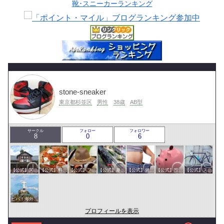
靴･スニーカーランキング
stone-sneaker
東京都杉並区
男性
38歳
AB型
サークル
フォロー
フォロワー
8
0
6
【公式】関東サークル
【公式】料理・グルメサークル
【公式】ファッション・美容サークル
【公式】趣味サークル
【公式】健康・医療サークル
【公式】投資・マネーサークル
【公式】スポーツ・アウトドアサークル
ビバ！海外生活
プロフィールを表示