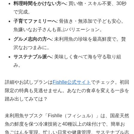
料理時間をかけない方へ
: 買い物・スキル不要、30秒
で完成。
子育てファミリーへ
: 骨抜き・無添加で子ども安心。
魚嫌いなお子さんも喜ぶバリエーション。
グルメ志向の方へ
: 未利用魚の珍味を最高鮮度で。贅
沢なおつまみに。
サステナブル派へ
: 美味しく食べて海を守る取り組
み。
詳細やお試しプランは
Fishlle公式サイト
でチェック。初回
限定の特典も見逃せません。あなたの食卓を変える一歩を
踏み出してみては？
未利用魚サブスク「Fishlle（フィシュル）」は、国産天然
魚の鮮度を保つ冷凍技術と40種以上の味付けで、簡単お
魚ごはんを実現。忙しい日常や健康管理、サステナブル志