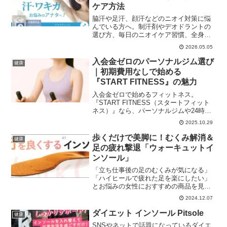
ケア方法
脇汗や足汗、顔汗などのニオイ対策に悩
んでいる方へ。制汗剤やデオドラントの
選び方、毎日のニオイケア習慣、全身に
使いやすいクリームタイプの特徴まで詳
2026.05.05
しく解説します。
入会金ゼロのパーソナルジム選び
健康
｜初期費用なしで始める
『START FITNESS』の魅力
入会金ゼロで始めるフィットネス。
『START FITNESS（スタートフィット
ネス）』なら、パーソナルジムや24時間
ジム、ヨガ・ピラティスまで幅広い施設
2025.10.29
をエリア・料金で比較。初心者も安心、
お祝い金特典ありの日本唯一のジム検索
歩くだけで美脚に！むくみ解消＆
健康
サービス。
足の疲れ撃退「ウォーキュットイ
ンソール」
「立ち仕事後の足のむくみが気になる」
「ハイヒールで疲れた足を楽にしたい」
とお悩みの女性におすすめの商品を見つ
けたので情報シェアしたいと思います。
2024.12.07
世界特許技術を持つ機能性インソール
「ウォーキュットインソール」が、履く
ダイエット インソール Pitsole
健康
だけで＜足裏ほぐし×血行促...
SNSやネットで話題になっているダイエ