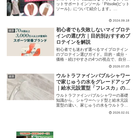
ットサポートインソール「Pitsole(ピット
ソール)」について紹介します。
「Pitsole（ピットソール）」の特徴や効
果について詳しく解説していきます。
2024.09.18
Pitsole(ピットソール)とは？Pitsol...
初心者でも失敗しないマイプロテ
健康
インの選び方｜目的別おすすめプ
ロテインを解説
初心者でも迷わず選べるマイプロテイン
のプロテイン選びガイド。目的・成分・
価格・続けやすさの4つの視点で、自分に
合ったプロテインの考え方と代表的な製
2026.07.05
品の特徴をわかりやすく解説します。
ウルトラファインバブルシャワー
健康
で家じゅうの水をグレードアップ
｜給水元設置型「フレスカ」の特
徴とメリット
ウルトラファインバブルシャワーの基礎
知識から、シャワーヘッド型と給水元設
置型の違い、家じゅうの水をウルトラフ
ァインバブル化できる「フレスカ
2026.02.01
（FRESCA）」の特徴や導入のポイント
まで解説します。