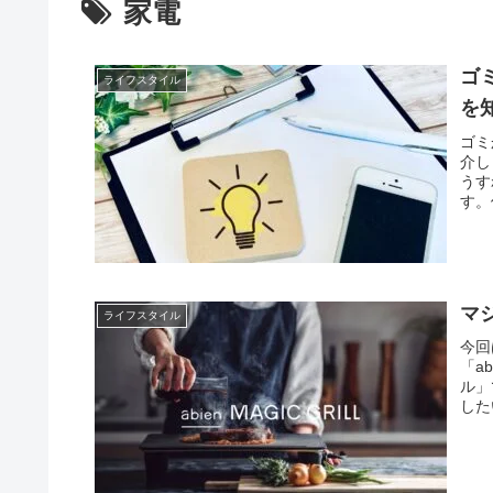
家電
ゴ
ライフスタイル
を
ゴミ
介し
うす
す。
マ
ライフスタイル
今回
「a
ル」
した