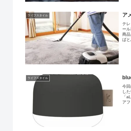
ア
ライフスタイル
テレ
ール
商品
ばと
bl
ライフスタイル
今回
した
「a
アフ