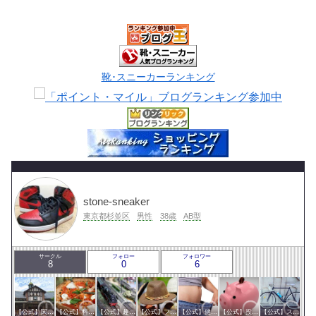
靴･スニーカーランキング
stone-sneaker
東京都杉並区
男性
38歳
AB型
サークル
フォロー
フォロワー
8
0
6
【公式】関東サークル
【公式】料理・グルメサークル
【公式】趣味サークル
【公式】ファッション・美容サークル
【公式】健康・医療サークル
【公式】投資・マネーサークル
【公式】スポーツ・アウトドアサークル