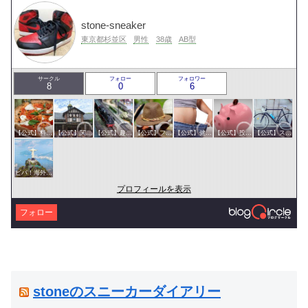
stone-sneaker
東京都杉並区
男性
38歳
AB型
サークル
フォロー
フォロワー
8
0
6
【公式】料理・グルメサークル
【公式】関東サークル
【公式】趣味サークル
【公式】ファッション・美容サークル
【公式】健康・医療サークル
【公式】投資・マネーサークル
【公式】スポーツ・アウトドアサークル
ビバ！海外生活
プロフィールを表示
フォロー
stoneのスニーカーダイアリー