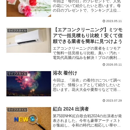
今回は「母の日」のプレゼントで、人気
の花について紹介したいと思います。母
の日のプレゼントで、ランキング上位の
商品をいくつか紹介します。母の日花束
ランキング楽天市場の人気の花束・アレ
2023.05.11
ンジメントのランキングを紹介します。
■【花瓶いらずの花束 ...
【エアコンクリーニング】ミツモ
ライフスタイル
アで一括見積もり比較！安くて信
頼できる業者を簡単に見つけよう
エアコンクリーニングの業者をミツモア
で無料一括見積もり比較。臭い・汚れ・
電気代高騰の悩みを解決！プロの腕利き
業者を2分でマッチング。料金相場や利用
2026.05.11
メリットを徹底解説。
浴衣 着付け
ライフスタイル
今回は、「浴衣」の着付けについて調べ
たので、情報シェアとして紹介したいと
思います。花火大会や夏祭りなどで浴衣
を着る機会も多くなる時期ですが、帯の
結び方や、左前・右前どっちかなど、浴
2023.07.29
衣独特の着方があります。直前になって
焦ったり、正しくない着付...
紅白 2024 出演者
ライフスタイル
第75回NHK紅白歌合戦2024の出演者が発
表されました。今年も豪華アーティスト
が集結し、令和の時代に相応しい華やか
な舞台が期待されます。今回の記事で