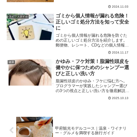
は、紅白歌合戦2024の出演者一覧や見ど
2024.11.03
ころをご紹介します。紅白歌合戦 2024
出演者『...
ゴミから個人情報が漏れる危険！
ライフスタイル
正しいゴミ処分方法を知って安全
に
ゴミから個人情報が漏れる危険を防ぐた
めの正しいゴミ処分方法を紹介します。
郵便物、レシート、CDなどの個人情報が
含まれるゴミをどうすれば安全に処分で
2024.11.17
きるか、具体的な対策と方法を詳しく説
明します。個人情報保護を徹底し、安心
かゆみ・フケ対策！脂漏性頭皮を
健康
した生活を送るためのヒ...
健やかに保つためのシャンプー選
びと正しい洗い方
脂漏性頭皮のかゆみ・フケに悩む方へ。
プログラマーが実践したシャンプー選び
の3つの視点と正しい洗い方を徹底解説。
医薬部外品の薬用スカルプケアセット情
2025.10.13
報や、生活習慣の見直し方まで、健やか
な頭皮環境を取り戻すための具体的な方
法を紹介します。
甲府観光モデルコース｜温泉・ワイナリ
ー・グルメを満喫する旅行ガイド