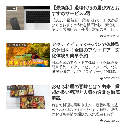
談・専任コンサルタントのサポートで内
定獲得を最短ルートへ導きます。
【最新版】退職代行の選び方とお
マネー
すすめサービス5選
【2025年最新版】退職代行サービスの選
び方とおすすめ5社を徹底比較！安心して
使える労働組合・弁護士対応のサービス
も紹介。トラブル事例や体験談も掲載
2025.02.04
中。
アクティビティジャパンで体験型
ライフスタイル
の休日を！全国のアウトドア・文
化体験を簡単予約
日本全国のアウトドア体験・文化体験を
簡単予約！アクティビティジャパンなら
SUPや陶芸、パラグライダーなど400以上
のジャンルから選べるプランが満載。旅
2025.02.02
行や休日を充実させたい人に最適な体験
型サービス。
おせち料理の意味とは？由来・縁
ライフスタイル
起の良い料理と人気の通販を徹底
解説
おせち料理の意味や由来、定番料理に込
められた縁起をわかりやすく解説。現代
のおせち事情や通販の人気理由も紹介
し、人気No.1の「匠本舗 料亭おせち」の
2025.10.01
早割情報も掲載。新年を迎える前に知っ