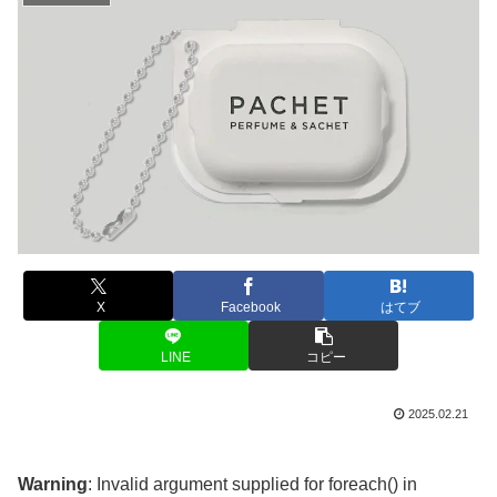
X
Facebook
はてブ
LINE
コピー
2025.02.21
Warning
: Invalid argument supplied for foreach() in