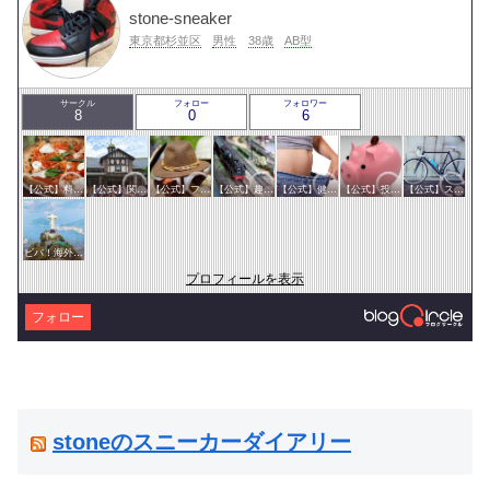
stone-sneaker
東京都杉並区
男性
38歳
AB型
サークル
フォロー
フォロワー
8
0
6
【公式】料理・グルメサークル
【公式】関東サークル
【公式】ファッション・美容サークル
【公式】趣味サークル
【公式】健康・医療サークル
【公式】投資・マネーサークル
【公式】スポーツ・アウトドアサークル
ビバ！海外生活
プロフィールを表示
フォロー
stoneのスニーカーダイアリー