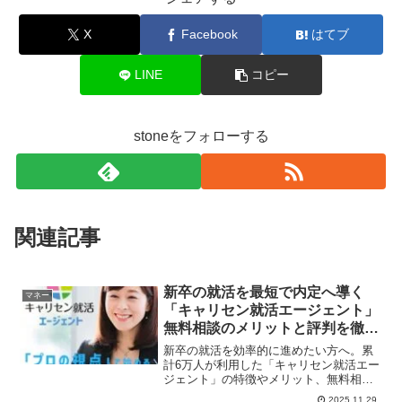
X
Facebook
はてブ
LINE
コピー
stoneをフォローする
関連記事
新卒の就活を最短で内定へ導く
マネー
「キャリセン就活エージェント」
無料相談のメリットと評判を徹底
解説
新卒の就活を効率的に進めたい方へ。累
計6万人が利用した「キャリセン就活エー
ジェント」の特徴やメリット、無料相談
の活用方法を詳しく解説。オンライン面
2025.11.29