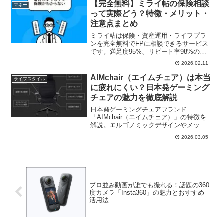
ておきたい情報をまとめました。
【完全無料】ミライ帖の保険相談
マネー
って実際どう？特徴・メリット・
注意点まとめ
ミライ帖は保険・資産運用・ライフプラ
ンを完全無料でFPに相談できるサービス
です。満足度95%、リピート率98%の実
績を持つベテランFPが、あなたに合った
2026.02.11
保険選びをサポート。特徴・メリット・
注意点・利用の流れをまとめて解説しま
AIMchair（エイムチェア）は本当
ライフスタイル
す。
に疲れにくい？日本発ゲーミング
チェアの魅力を徹底解説
日本発ゲーミングチェアブランド
「AIMchair（エイムチェア）」の特徴を
解説。エルゴノミックデザインやメッシ
ュ素材、AIMchair Proとの違いなどを分
2026.03.05
かりやすく紹介します。
プロ並み動画が誰でも撮れる！話題の360
度カメラ「Insta360」の魅力とおすすめ
活用法