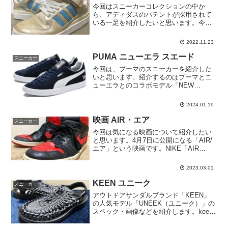
今回はスニーカーコレクションの中か
ら、アディダスのパテントが採用されて
いる一足を紹介したいと思います。今回
紹介するのは「FORUM LO PAT（フォー
ラム ロー パテント）」です。2002年リ
2022.11.23
リースで、日本未発売のモデルだったと
思います。...
PUMA ニューエラ スエード
スニーカー
今回は、プーマのスニーカーを紹介した
いと思います。紹介するのはプーマとニ
ューエラとのコラボモデル「NEW
ERA×PUMA SUEDE（ニューエラ×プー
マ スエード）」というモデルです。NEW
2024.01.19
ERA×PUMA SUEDE「NEW ERA×...
映画 AIR・エア
スニーカー
今回は気になる映画について紹介したい
と思います。4月7日に公開になる「AIR/
エア」という映画です。NIKE「AIR
JORDAN」誕生の実話を題材にした作品
です。あらすじは、1984年のナイキが、
2023.03.01
売り上げが低迷しているバスケット部門
の立て...
KEEN ユニーク
スニーカー
アウトドアサンダルブランド「KEEN」
の人気モデル「UNEEK（ユニーク）」の
スペック・画像などを紹介します。keen
の特徴的なコードを編み込んだデザイ
ン。ブラックとグレーのコードを編み込