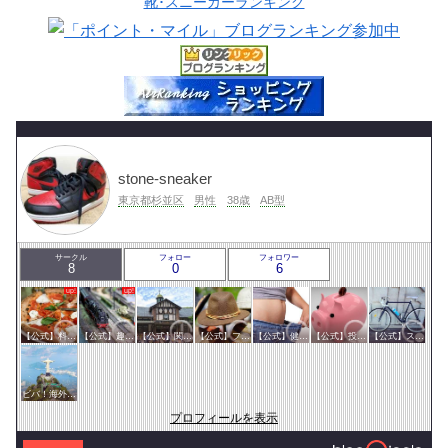
靴･スニーカーランキング
stone-sneaker
東京都杉並区
男性
38歳
AB型
サークル
フォロー
フォロワー
8
0
6
【公式】料理・グルメサークル
【公式】趣味サークル
【公式】関東サークル
【公式】ファッション・美容サークル
【公式】健康・医療サークル
【公式】投資・マネーサークル
【公式】スポーツ・アウトドアサークル
ビバ！海外生活
プロフィールを表示