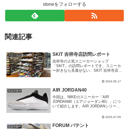
stoneをフォローする
関連記事
SKIT 吉祥寺店訪問レポート
スニーカー
吉祥寺の人気スニーカーショップ
「SKIT」の訪問レポートです。スニーカ
ー好きなら見逃せない、SKIT 吉祥寺店の
魅力や店舗の雰囲気まで紹介します。
SKIT 吉祥寺「SKIT 吉祥寺店」東京都武
2024.06.17
蔵野市吉祥寺南町1-18-1 D-ASSET吉祥...
AIR JORDAN40
スニーカー
今回は、NIKEのスニーカー「AIR
JORDAN40（エアジョーダン40）」につ
いて紹介します。AIR JORDANシリーズ
の最新作として、AIR JORDAN40周年を
記念したモデルとしてリリースされる一
2025.07.05
足です。AIR JORDAN40...
FORUM パテント
スニーカー