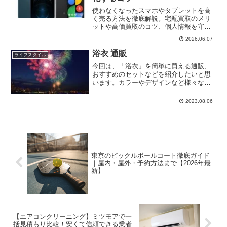
使わなくなったスマホやタブレットを高
く売る方法を徹底解説。宅配買取のメリ
ットや高価買取のコツ、個人情報を守る
ためのポイントまで詳しく紹介します。
2026.06.07
安全・簡単に売却したい方におすすめの
サービスも解説。
浴衣 通販
ライフスタイル
今回は、「浴衣」を簡単に買える通販、
おすすめのセットなどを紹介したいと思
います。カラーやデザインなど様々な種
類がある浴衣も、通販なら気軽に買え
て、急いで準備しなくてはいけない時に
2023.08.06
も便利です。浴衣の着付け・着方も併せ
てチェックしてくことで、直...
東京のピックルボールコート徹底ガイド
｜屋内・屋外・予約方法まで【2026年最
新】
【エアコンクリーニング】ミツモアで一
括見積もり比較！安くて信頼できる業者