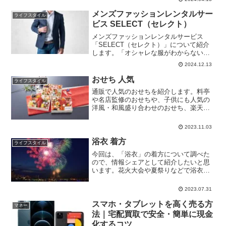
KREAFUNK（クレアファンク）とはデン
マーク発...
メンズファッションレンタルサー
ライフスタイル
ビス SELECT（セレクト）
メンズファッションレンタルサービス
「SELECT（セレクト）」について紹介
します。「オシャレな服がわからない」
「体型に合う服が見つからない」と悩む
2024.12.13
男性必見！メンズファッションレンタル
サービス「SELECT（セレクト）」は、
おせち 人気
ライフスタイル
スタイリストがあな...
通販で人気のおせちを紹介します。料亭
や名店監修のおせちや、子供にも人気の
洋風・和風盛り合わせのおせち、楽天ラ
ンキングでトップの人気おせちなどを紹
介したいと思います。早くも売り切れや
2023.11.03
予約終了になっている人気のおせちもあ
るので、お早めにチェック...
浴衣 着方
ライフスタイル
今回は、「浴衣」の着方について調べた
ので、情報シェアとして紹介したいと思
います。花火大会や夏祭りなどで浴衣を
着る機会も多くなる時期ですが、帯の結
び方や、左前・右前どっちかなど、浴衣
2023.07.31
独特の着方があります。直前になって焦
ったり、正しくない着付け...
スマホ・タブレットを高く売る方
マネー
法｜宅配買取で安全・簡単に現金
化するコツ